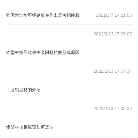
韩国对涉华不锈钢板卷作出反倾销终裁
2022/2/7 14:21:53
2022/2/13 17:05:05
铝型材挤压过程中吸附颗粒的形成原因
2022/2/13 17:07:34
工业铝型材的介绍
2022/2/13 17:08:38
铝型材扣板应该如何选型